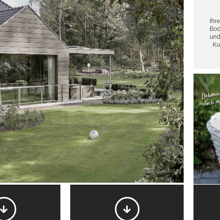
Ihre
Bod
und
Ku