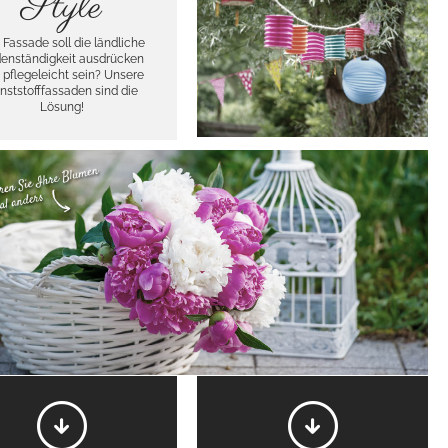
Style
 Fassade soll die ländliche
enständigkeit ausdrücken
 pflegeleicht sein? Unsere
nststofffassaden sind die
Lösung!