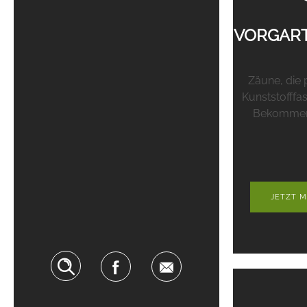
VORGAR
Zäune, die 
Kunststofffa
Bekommen 
JETZT M