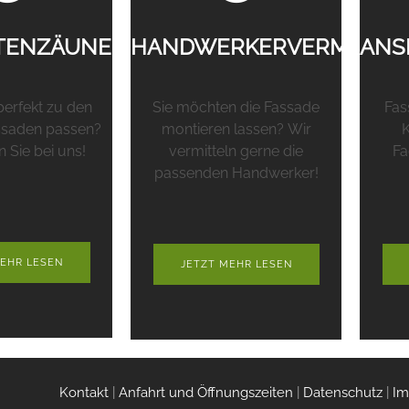
TENZÄUNE
HANDWERKERVERMITTL
ANS
perfekt zu den
Sie möchten die Fassade
Fas
ssaden passen?
montieren lassen? Wir
K
Sie bei uns!
vermitteln gerne die
Fa
passenden Handwerker!
EHR LESEN
JETZT MEHR LESEN
Kontakt
|
Anfahrt und Öffnungszeiten
|
Datenschutz
|
I