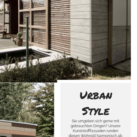
Urban
Style
Sie umgeben sich gerne mit
gebrauchten Dingen? Unsere
Kunststofffassaden runden
diesen Wohnstil harmonisch ab.