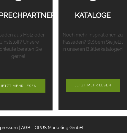
UNG
PRECHPARTNER
KATALOGE
saden aus Holz oder
Noch mehr Inspirationen zu
unststoff? Unsere
Fassaden? Stöbern Sie jetzt
chleute beraten Sie
in unseren Blätterkatalogen!
gerne!
JETZT MEHR LESEN
JETZT MEHR LESEN
mpressum
­|
AGB
|
OPUS Marketing GmbH