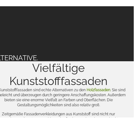
TERNATIVE.
Vielfältige
Kunststofffassaden
Kunststofffassaden sind echte Alternativen zu den
Holzfassaden
. Sie sind
geleicht und überzeugen durch geringere Anschaffungskosten. Außerdem
bieten sie eine enorme Vielfalt an Farben und Oberflächen. Die
Gestaltungsmöglichkeiten sind also relativ groß.
Zeitgemäße Fassadenverkleidungen aus Kunststoff sind nicht nur
erungsbeständig. Die Auswahl an Oberflächen und Strukturen – bis hin zu
Holzimitaten – ist sehr groß.
Kunststoff macht die Fassadenpaneele UV-beständig. Das heißt, dass sie
nicht ausbleichen und ihre schönen Farben behalten. Außerdem sind