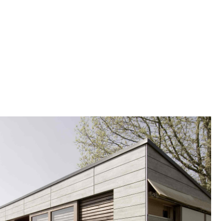
ststofffassaden kratzfest und unempfindlich gegenüber mechanischen
Einwirkungen.
men Sie in unsere
Ausstellungen
und reden Sie mit unseren Fachleuten!
zfassade oder Kunststoff? Finden Sie mit unseren Experten heraus, was
besser zu ihrem Wohnstil passt.