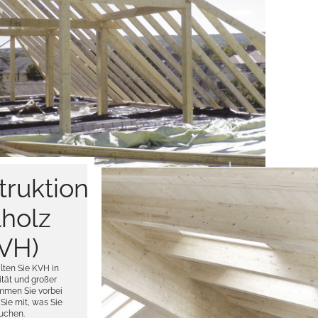
Br
N
In 
und Q
Selbs
jed
Sie s
Fachle
truktions­
lholz
VH)
lten Sie KVH in
ität und großer
mmen Sie vorbei
ie mit, was Sie
uchen.