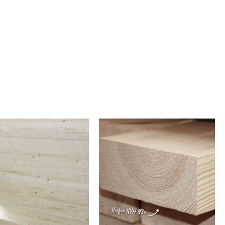
mit dem belastbaren, form- und dimensionsstabilen KVH.
ettschichtholz (BSH) besteht aus mindestens 3 verklebten Brettern aus
adelholz. Es ist leichter als das massive KVH. Deshalb eignet es sich
hervorragend für tragende Konstruktionen.
unserem großen Lager finden Sie KVH und BSH in verschiedenen Längen
uerschnitten. Aus unterschiedlichen Holzarten und sofort zum Mitnehmen.
tverständlich schneiden wir Ihr Konstruktionsvollholz und Brettschichtholz
erzeit millimetergenau für Sie zu. Entdecken Sie hier unsere kompletten
Serviceleistungen
.
ind sich nicht sicher, welches Bauholz Sie brauchen? Sprechen Sie unsere
ute
einfach an! Sie besitzen jede Menge Know-how und beraten Sie gerne.