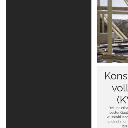
Kons
vol
(K
Bei uns erha
bester Qual
Auswahl. Ko
und nehmen S
bra