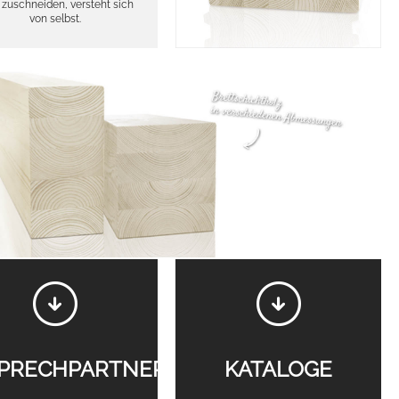
s zuschneiden, versteht sich
von selbst.
PRECHPARTNER
KATALOGE