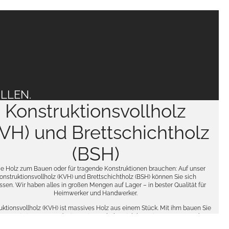
LLEN.
Konstruktionsvollholz
VH) und Brettschichtholz
(BSH)
ie Holz zum Bauen oder für tragende Konstruktionen brauchen: Auf unser
onstruktionsvollholz (KVH) und Brettschichtholz (BSH) können Sie sich
ssen. Wir haben alles in großen Mengen auf Lager – in bester Qualität für
Heimwerker und Handwerker.
uktionsvollholz (KVH) ist massives Holz aus einem Stück. Mit ihm bauen Sie
s, was Sie im Garten oder innen im Wohnbereich benötigen: Trennwände,
schutz, Mülltonnenboxen oder Carports und Dachstühle. Alles ist möglich