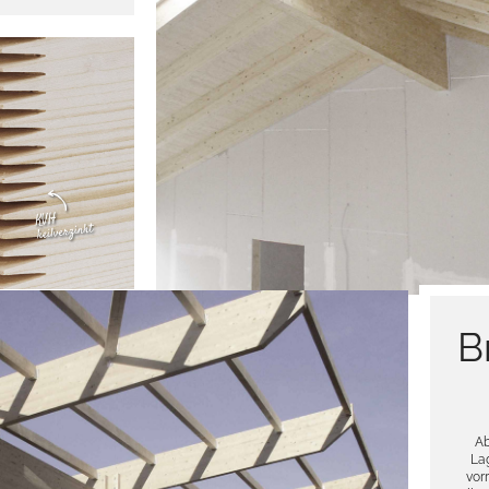
B
Ab
Lag
vor